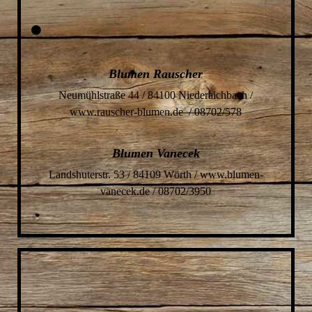
Blumen Rauscher
Neumühlstraße 44 / 84100 Niederaichbach /
www.rauscher-blumen.de / 08702/578
Blumen Vanecek
Landshuterstr. 53 / 84109 Wörth / www.blumen-
vanecek.de / 08702/3950