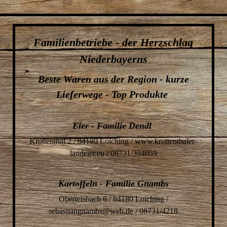
Familienbetriebe - der Herzschlag
Niederbayerns
Beste Waren aus der Region - kurze
Lieferwege - Top Produkte
Eier - Familie Dendl
Krottenthal 2 / 84180 Loiching / www.krottenthaler-
landeier.eu / 08731/394059
Kartoffeln - Familie Gnambs
Oberteisbach 6 / 84180 Loiching /
sebastiangnambs@web.de / 08731/4218