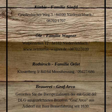
Kürbis - Familie Sänftl
Grießenbacher Weg 3 / 84100 Niederaichbach /
08702/1707
Öle - Familie Wagner
Walperstetten 12 / 84183 Niede
rviehbach /
www.oelmuehle-wagner.de / 08702/3109
Rothirsch - Familie Orlet
Klosterberg 3/ 84164 Moosthenning / 09427/686
Brauerei - Graf Arco
Genießen Sie die Bierspezialit
äten der mit Gold der
DLG ausgezeichneten Brauerei "Graf Arco" aus
Adldorf mit Ihrer Brauerfahrung seit 1630.